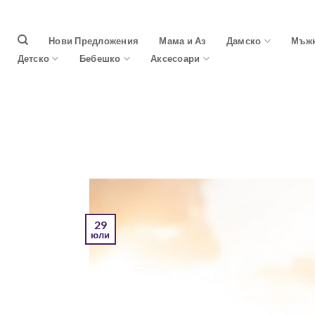
Skip
to
Нови Предложения
Мама и Аз
Дамско
Мъж
content
Детско
Бебешко
Аксесоари
29
юли