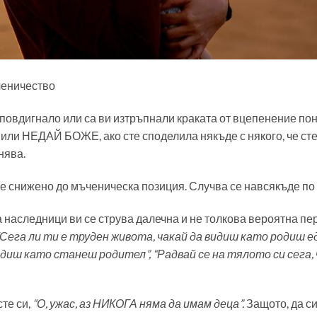
ченичество
е повдигнало или са ви изтръпнали краката от вцепенение по
или НЕДАЙ БОЖЕ, ако сте споделила някъде с някого, че ст
нява.
е снижено до мъченическа позиция. Случва се навсякъде по 
а наследници ви се струва далечна и не толкова вероятна пе
“Сега ли ти е труден живота, чакай да видиш като родиш едн
идиш като станеш родител”, “Радвай се на тялото си сега, 
сте си,
“О, ужас, аз НИКОГА няма да имам деца”.
Защото, да си