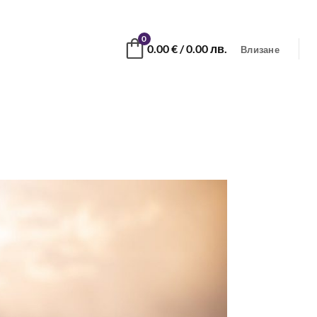
0
0.00
€
/ 0.00 лв.
Влизане