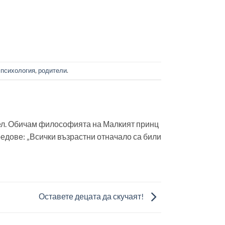
,
психология
,
родители
.
ател. Обичам философията на Малкият принц
редове: „Всички възрастни отначало са били
Оставете децата да скучаят!