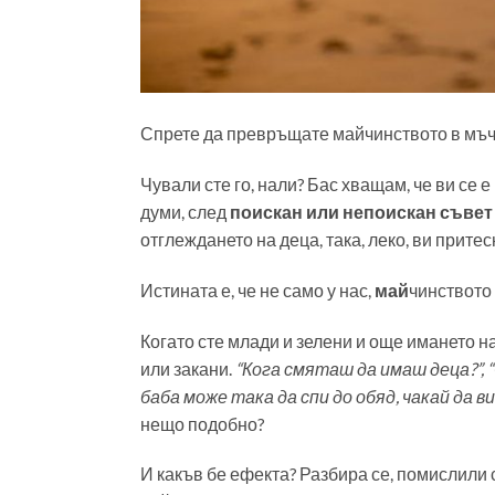
Спрете да превръщате майчинството в мъ
Чували сте го, нали? Бас хващам, че ви се 
думи, след
поискан или непоискан съвет
отглеждането на деца, така, леко, ви притес
Истината е, че не само у нас,
май
чинството 
Когато сте млади и зелени и още имането н
или закани.
“Кога смяташ да имаш деца?”, 
баба може така да спи до обяд, чакай да в
нещо подобно?
И какъв бе ефекта? Разбира се, помислили 