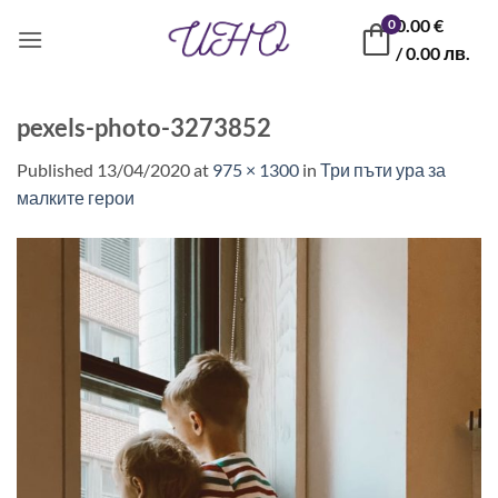
Skip
0.00
€
0
to
/ 0.00 лв.
content
pexels-photo-3273852
Published
13/04/2020
at
975 × 1300
in
Три пъти ура за
малките герои