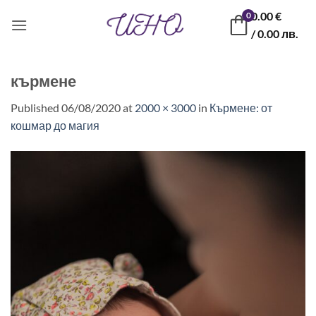
Skip
0.00
€
0
to
/ 0.00 лв.
content
кърмене
Published
06/08/2020
at
2000 × 3000
in
Кърмене: от
кошмар до магия