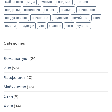
майчинство
мода
облекло
пандемия
плетива
подаръци
поколения
почивка
правила
приоритети
продуктивност
психология
родители
семейство
стил
съвети
традиции
уют
хранене
хюга
чувства
Categories
Домашен уют
(24)
Ино
(96)
Лайфстайл
(10)
Майчинство
(76)
Стил
(9)
Хюга
(14)