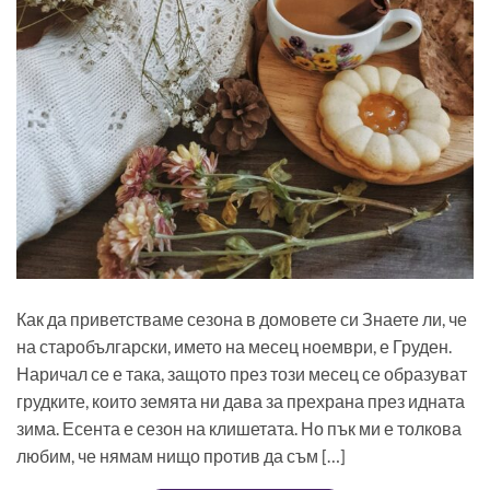
Как да приветстваме сезона в домовете си Знаете ли, че
на старобългарски, името на месец ноември, е Груден.
Наричал се е така, защото през този месец се образуват
грудките, които земята ни дава за прехрана през идната
зима. Есента е сезон на клишетата. Но пък ми е толкова
любим, че нямам нищо против да съм […]