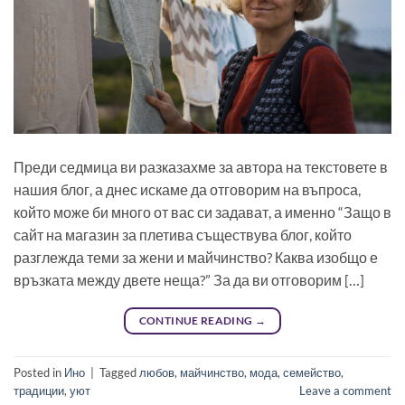
Преди седмица ви разказахме за автора на текстовете в
нашия блог, а днес искаме да отговорим на въпроса,
който може би много от вас си задават, а именно “Защо в
сайт на магазин за плетива съществува блог, който
разглежда теми за жени и майчинство? Каква изобщо е
връзката между двете неща?” За да ви отговорим […]
CONTINUE READING
→
Posted in
Ино
|
Tagged
любов
,
майчинство
,
мода
,
семейство
,
традиции
,
уют
Leave a comment