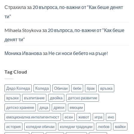
Страхила
за
20 въпроса, по-важни от “Как беше денят
ти”
Mihaela Stoykova
за
20 въпроса, по-важни от “Как беше
денят ти”
Моника Иванова
за
Не си носи бебето на ръце!
Tag Cloud
Дядо Коледа
Коледа
Обичаи
бебе
брак
връзка
връзки
възпитание
двойка
детско развитие
детско хранене
деца
дрехи
емоции
емоционална интелигентност
есен
живот
игра
ино
история
коледни обичаи
коледни традиции
любов
майки