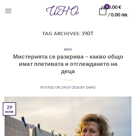
Skip
0.00
€
0
to
/ 0.00 лв.
content
TAG ARCHIVES:
УЮТ
ИНО
Мистерията се разкрива – какво общо
имат плетивата и отглеждането на
деца
POSTED ON
29/07/2026
BY
DIMO
29
юли