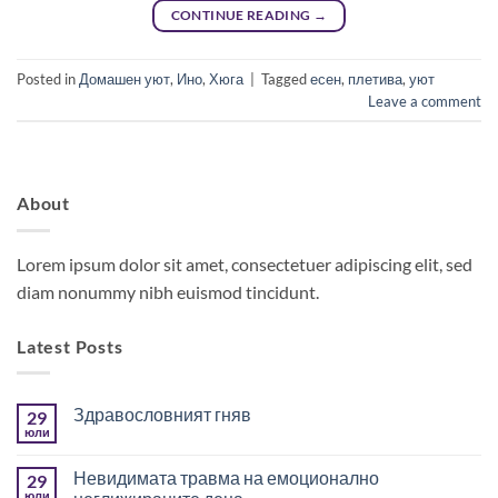
CONTINUE READING
→
Posted in
Домашен уют
,
Ино
,
Хюга
|
Tagged
есен
,
плетива
,
уют
Leave a comment
About
Lorem ipsum dolor sit amet, consectetuer adipiscing elit, sed
diam nonummy nibh euismod tincidunt.
Latest Posts
Здравословният гняв
29
юли
Няма
коментари
за
Невидимата травма на емоционално
29
Здравословният
гняв
юли