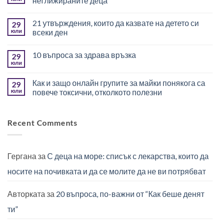
неглижираните деца
Няма
коментари
21 утвърждения, които да казвате на детето си
29
за
Невидимата
юли
всеки ден
травма
на
Няма
емоционално
коментари
10 въпроса за здрава връзка
29
неглижираните
за
деца
21
юли
Няма
утвърждения,
коментари
които
за
да
Как и защо онлайн групите за майки понякога са
29
10
казвате
въпроса
юли
повече токсични, отколкото полезни
на
за
детето
Няма
здрава
си
коментари
връзка
всеки
за
ден
Recent Comments
Как
и
защо
онлайн
групите
за
Гергана
за
С деца на море: списък с лекарства, които да
майки
понякога
носите на почивката и да се молите да не ви потрябват
са
повече
токсични,
отколкото
Авторката
за
20 въпроса, по-важни от “Как беше денят
полезни
ти”