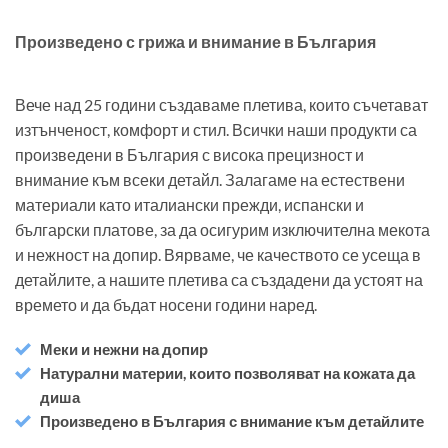
Произведено с грижа и внимание в България
Вече над 25 години създаваме плетива, които съчетават
изтънченост, комфорт и стил. Всички наши продукти са
произведени в България с висока прецизност и
внимание към всеки детайл. Залагаме на естествени
материали като италиански прежди, испански и
български платове, за да осигурим изключителна мекота
и нежност на допир. Вярваме, че качеството се усеща в
детайлите, а нашите плетива са създадени да устоят на
времето и да бъдат носени години наред.
Меки и нежни на допир
Натурални материи, които позволяват на кожата да
диша
Произведено в България с внимание към детайлите