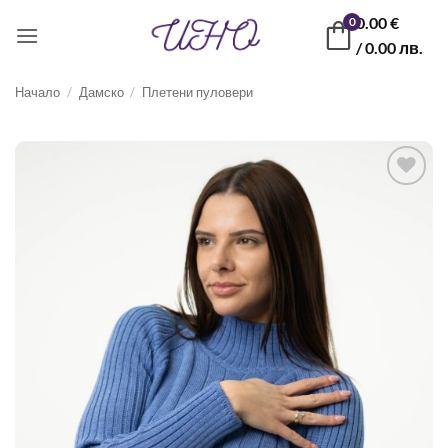
Skip
0.00
€
0
to
/ 0.00 лв.
content
Начало
/
Дамско
/
Плетени пуловери
Запази
продукт