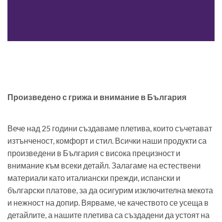
Произведено с грижа и внимание в България
Вече над 25 години създаваме плетива, които съчетават
изтънченост, комфорт и стил. Всички наши продукти са
произведени в България с висока прецизност и
внимание към всеки детайл. Залагаме на естествени
материали като италиански прежди, испански и
български платове, за да осигурим изключителна мекота
и нежност на допир. Вярваме, че качеството се усеща в
детайлите, а нашите плетива са създадени да устоят на