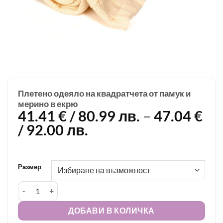
Плетено одеяло на квадратчета от памук и
мерино в екрю
41.41
€
/ 80.99 лв.
–
47.04
€
Price
/ 92.00 лв.
range:
41.41 €
/
Размер
80.99 лв.
количество за Плетено одеяло на квадратчета от памук и 
through
47.04 €
ДОБАВИ В КОЛИЧКА