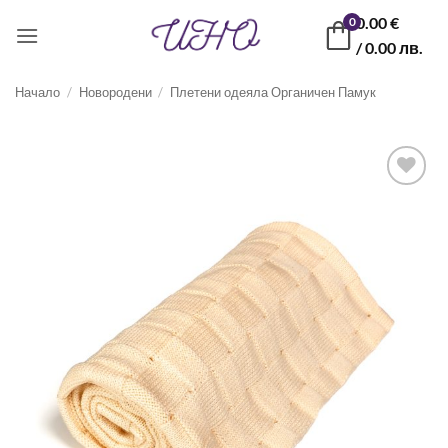
Skip
0.00
€
0
to
/ 0.00 лв.
content
Начало
/
Новородени
/
Плетени одеяла Органичен Памук
Запази
продукт