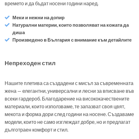
времето и да бъдат носени години наред.
Меки и нежни на допир
Натурални материи, които позволяват на кожата да
диша
Произведено в България с внимание към детайлите
Непреходен стил
Нашите плетива са създадени с мисъл за съвременната
жена — елегантни, универсални и лесни за вписване във
всеки гардероб. Благодарение на висококачествените
материали, които използваме, те запазват своя цвят,
мекота и форма дори след години на носене. Създаваме
модели, които не само изглеждат добре, но и предлагат
дълготраен комфорт и стил.