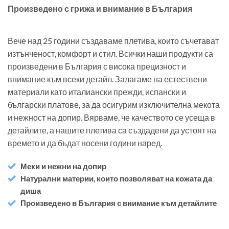
Произведено с грижа и внимание в България
Вече над 25 години създаваме плетива, които съчетават
изтънченост, комфорт и стил. Всички наши продукти са
произведени в България с висока прецизност и
внимание към всеки детайл. Залагаме на естествени
материали като италиански прежди, испански и
български платове, за да осигурим изключителна мекота
и нежност на допир. Вярваме, че качеството се усеща в
детайлите, а нашите плетива са създадени да устоят на
времето и да бъдат носени години наред.
Меки и нежни на допир
Натурални материи, които позволяват на кожата да
диша
Произведено в България с внимание към детайлите