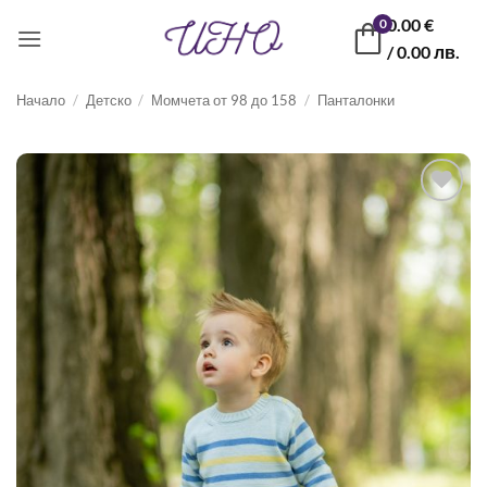
Skip
0.00
€
0
to
/ 0.00 лв.
content
Начало
/
Детско
/
Момчета от 98 до 158
/
Панталонки
Запази
продукт