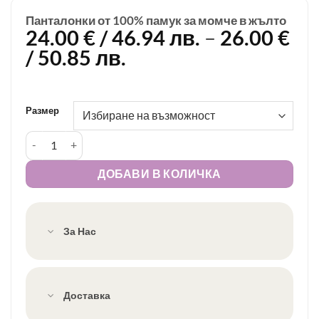
Панталонки от 100% памук за момче в жълто
24.00
€
/ 46.94 лв.
–
26.00
€
Price
/ 50.85 лв.
range:
24.00 €
/
Размер
46.94 лв.
количество за Панталонки от 100% памук за момче в жълт
through
26.00 €
ДОБАВИ В КОЛИЧКА
/
50.85 лв.
За Нас
Доставка