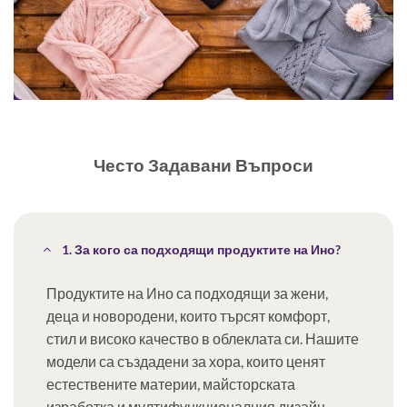
Често Задавани Въпроси
1. За кого са подходящи продуктите на Ино?
Продуктите на Ино са подходящи за жени,
деца и новородени, които търсят комфорт,
стил и високо качество в облеклата си. Нашите
модели са създадени за хора, които ценят
естествените материи, майсторската
изработка и мултифункционалния дизайн