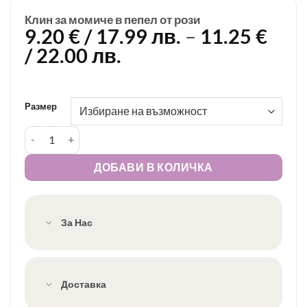
Клин за момиче в пепел от рози
9.20
€
/ 17.99 лв.
–
11.25
€
Price
/ 22.00 лв.
range:
9.20 €
/
Размер
17.99 лв.
количество за Клин за момиче в пепел от рози
through
11.25 €
ДОБАВИ В КОЛИЧКА
/
22.00 лв.
За Нас
Доставка