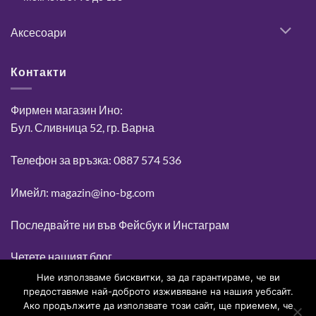
Аксесоари
Контакти
Фирмен магазин Ино:
Бул. Сливница 52, гр. Варна
Телефон за връзка: 0887 574 536
Имейл: magazin@ino-bg.com
Последвайте ни във
Фейсбук
и
Инстаграм
Четете нашият блог
Ние използваме бисквитки, за да гарантираме, че ви
предоставяме най-доброто изживяване на нашия уебсайт.
Ако продължите да използвате този сайт, ще приемем, че
0