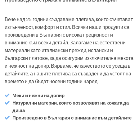
Вече над 25 години създаваме плетива, които съчетават
изтънченост, комфорт и стил. Всички наши продукти са
произведени в България с висока прецизност и
внимание към всеки детайл. Залагаме на естествени
материали като италиански прежди, испански и
български платове, за да осигурим изключителна мекота
и нежност на допир. Вярваме, че качеството се усеща в
детайлите, а нашите плетива са създадени да устоят на
времето и да бъдат носени години наред.
Меки и нежни на допир
Натурални материи, които позволяват на кожата да
диша
Произведено в България с внимание към детайлите