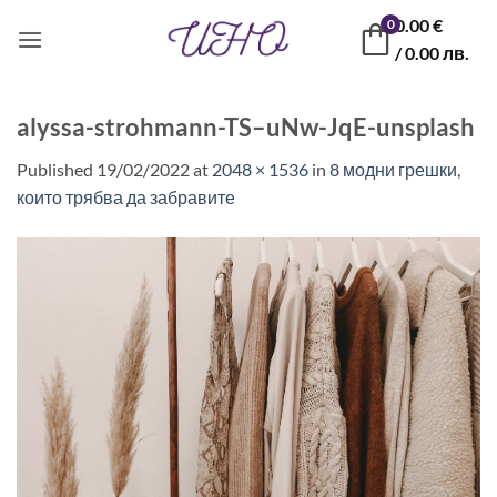
Skip
0.00
€
0
to
/ 0.00 лв.
content
alyssa-strohmann-TS–uNw-JqE-unsplash
Published
19/02/2022
at
2048 × 1536
in
8 модни грешки,
които трябва да забравите