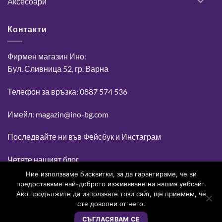
Аксесоари
Контакти
Фирмен магазин Ино:
Бул. Сливница 52, гр. Варна
Телефон за връзка: 0887 574 536
Имейл: magazin@ino-bg.com
Последвайте ни във
Фейсбук
и
Инстаграм
Четете нашият блог
Ние използваме бисквитки, за да гарантираме, че ви
предоставяме най-доброто изживяване на нашия уебсайт.
Ако продължите да използвате този сайт, ще приемем, че
0
сте доволни от него.
СЪГЛАСЯВАМ СЕ
Copyright 2026 ©
Ино