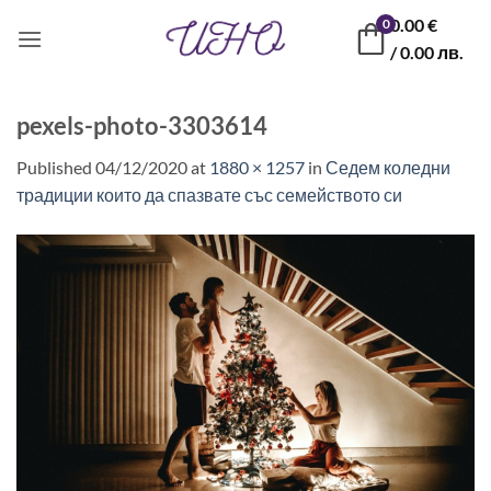
Skip
0.00
€
0
to
/ 0.00 лв.
content
pexels-photo-3303614
Published
04/12/2020
at
1880 × 1257
in
Седем коледни
традиции които да спазвате със семейството си