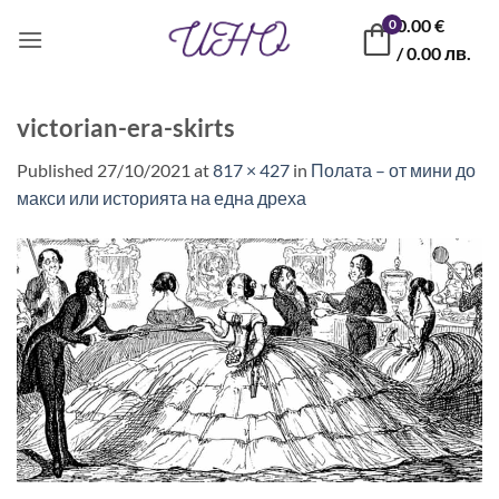
Skip
0.00
€
0
to
/ 0.00 лв.
content
victorian-era-skirts
Published
27/10/2021
at
817 × 427
in
Полата – от мини до
макси или историята на една дреха