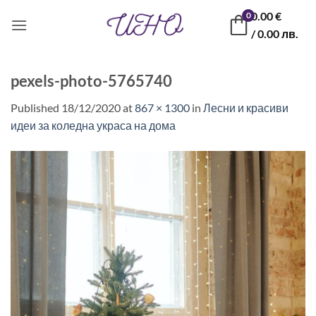
Skip
0.00
€
0
to
/ 0.00 лв.
content
pexels-photo-5765740
Published
18/12/2020
at
867 × 1300
in
Лесни и красиви
идеи за коледна украса на дома