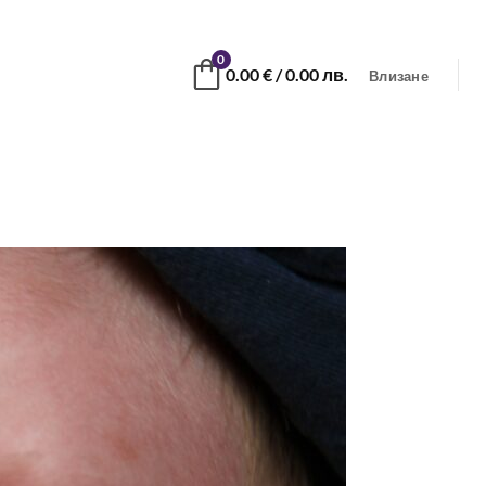
0
0.00
€
/ 0.00 лв.
Влизане