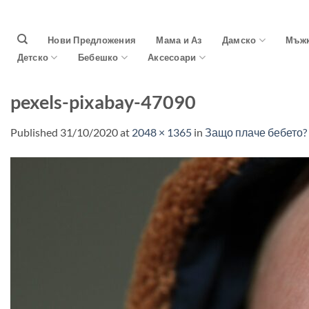
Skip
to
Нови Предложения
Мама и Аз
Дамско
Мъж
content
Детско
Бебешко
Аксесоари
pexels-pixabay-47090
Published
31/10/2020
at
2048 × 1365
in
Защо плаче бебето?