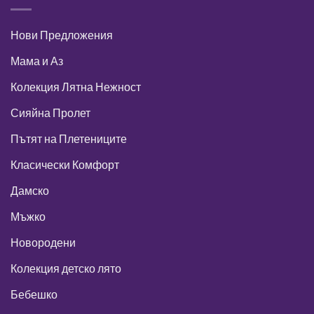
Нови Предложения
Мама и Аз
Колекция Лятна Нежност
Сияйна Пролет
Пътят на Плетениците
Класически Комфорт
Дамско
Мъжко
Новородени
Колекция детско лято
Бебешко