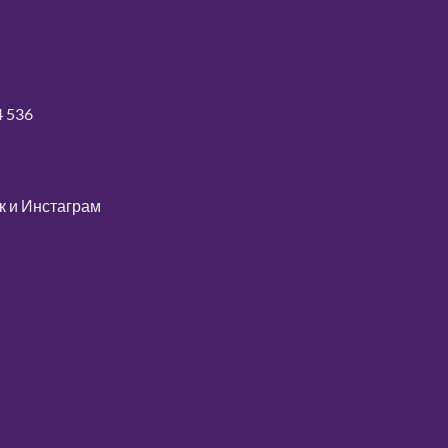
4 536
к
и
Инстаграм