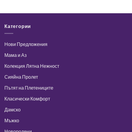
Категории
Нови Предложения
Мама и Аз
Колекция Лятна Нежност
Сияйна Пролет
Пътят на Плетениците
Класически Комфорт
Дамско
Мъжко
Новородени