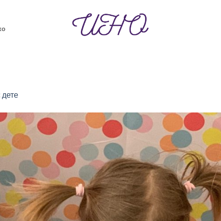
ко
 дете