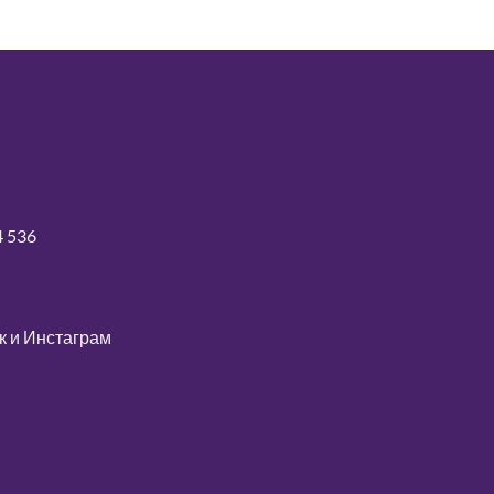
4 536
к
и
Инстаграм