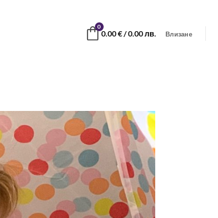
0
0.00
€
/ 0.00 лв.
Влизане