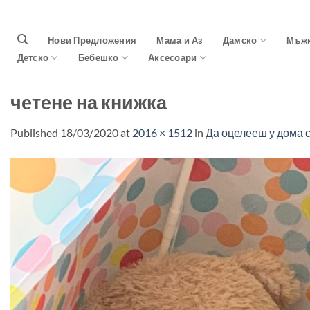
Skip
to
Нови Предложения
Мама и Аз
Дамско
Мъж
content
Детско
Бебешко
Аксесоари
четене на книжка
Published
18/03/2020
at
2016 × 1512
in
Да оцелееш у дома с