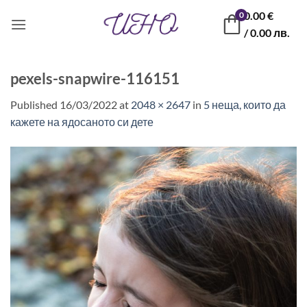
Skip
0.00
€
0
to
/ 0.00 лв.
content
pexels-snapwire-116151
Published
16/03/2022
at
2048 × 2647
in
5 неща, които да
кажете на ядосаното си дете