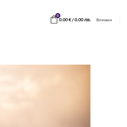
0
0.00
€
/ 0.00 лв.
Влизане