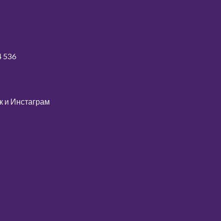
4 536
к
и
Инстаграм