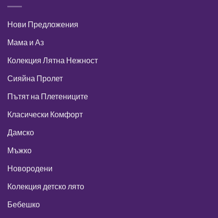
Нови Предложения
Мама и Аз
Колекция Лятна Нежност
Сияйна Пролет
Пътят на Плетениците
Класически Комфорт
Дамско
Мъжко
Новородени
Колекция детско лято
Бебешко