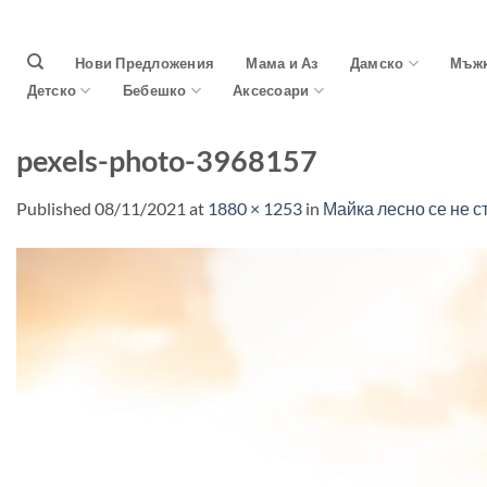
Skip
to
Нови Предложения
Мама и Аз
Дамско
Мъж
content
Детско
Бебешко
Аксесоари
pexels-photo-3968157
Published
08/11/2021
at
1880 × 1253
in
Майка лесно се не с