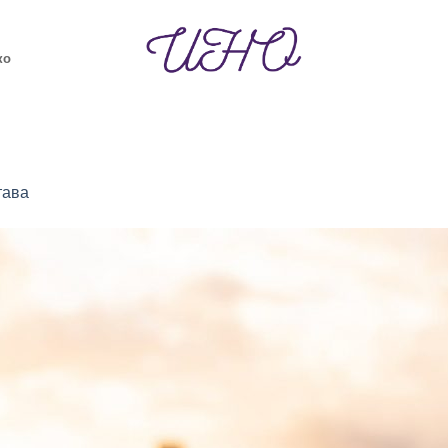
ко
тава