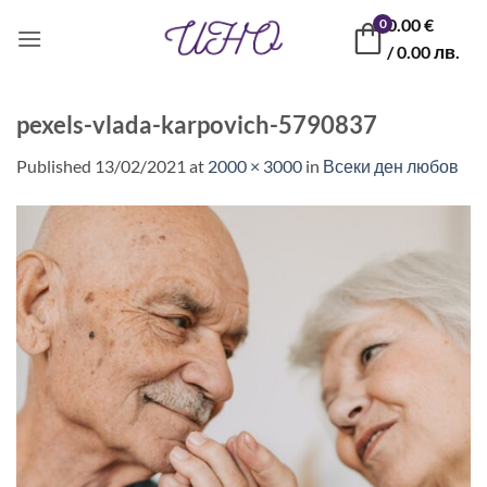
Skip
0.00
€
0
to
/ 0.00 лв.
content
pexels-vlada-karpovich-5790837
Published
13/02/2021
at
2000 × 3000
in
Всеки ден любов