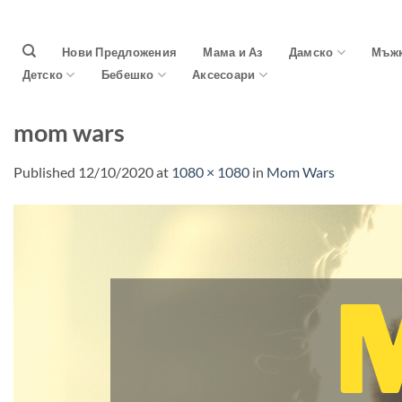
Skip
to
Нови Предложения
Мама и Аз
Дамско
Мъж
content
Детско
Бебешко
Аксесоари
mom wars
Published
12/10/2020
at
1080 × 1080
in
Mom Wars