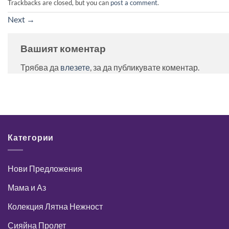
Trackbacks are closed, but you can
post a comment
.
Next
→
Вашият коментар
Трябва да
влезете
, за да публикувате коментар.
Категории
Нови Предложения
Мама и Аз
Колекция Лятна Нежност
Сияйна Пролет