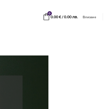
0
0.00
€
/ 0.00 лв.
Влизане