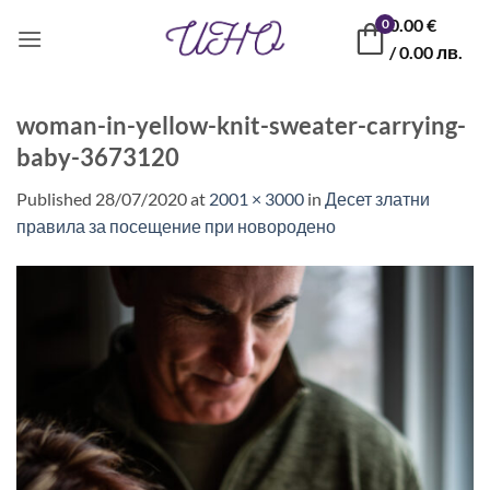
Skip
0.00
€
0
to
/ 0.00 лв.
content
woman-in-yellow-knit-sweater-carrying-
baby-3673120
Published
28/07/2020
at
2001 × 3000
in
Десет златни
правила за посещение при новородено