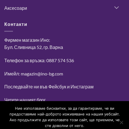
Аксесоари
Контакти
Фирмен магазин Ино:
Бул. Сливница 52, гр. Варна
Телефон за връзка: 0887 574 536
Имейл: magazin@ino-bg.com
Последвайте ни във
Фейсбук
и
Инстаграм
Четете нашият блог
Ние използваме бисквитки, за да гарантираме, че ви
предоставяме най-доброто изживяване на нашия уебсайт.
Ако продължите да използвате този сайт, ще приемем, че
0
сте доволни от него.