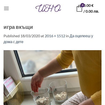
Skip
0.00
€
0
to
/ 0.00 лв.
content
игра вкъщи
Published
18/03/2020
at
2016 × 1512
in
Да оцелееш у
дома с дете