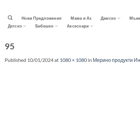
Skip
to
Нови Предложения
Мама и Аз
Дамско
Мъж
content
Детско
Бебешко
Аксесоари
95
Published
10/01/2024
at
1080 × 1080
in
Мерино продукти И