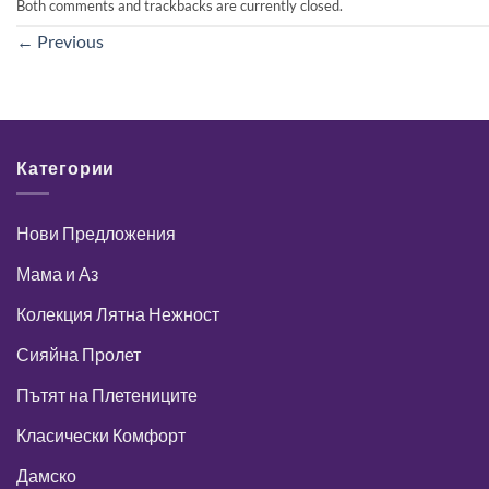
Both comments and trackbacks are currently closed.
←
Previous
Категории
Нови Предложения
Мама и Аз
Колекция Лятна Нежност
Сияйна Пролет
Пътят на Плетениците
Класически Комфорт
Дамско