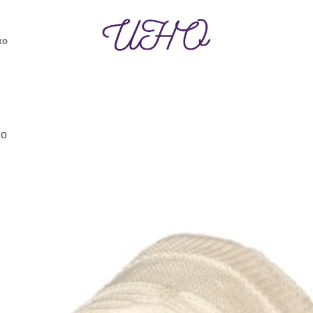
ко
но